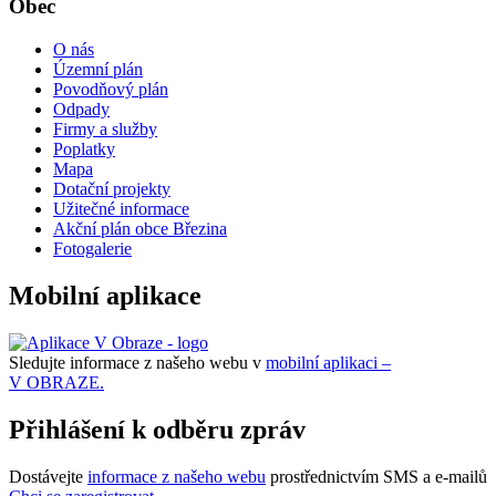
Obec
O nás
Územní plán
Povodňový plán
Odpady
Firmy a služby
Poplatky
Mapa
Dotační projekty
Užitečné informace
Akční plán obce Březina
Fotogalerie
Mobilní aplikace
Sledujte informace z našeho webu v
mobilní aplikaci –
V OBRAZE.
Přihlášení k odběru zpráv
Dostávejte
informace z našeho webu
prostřednictvím SMS a e-mailů