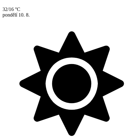
32/16 °C
pondělí
10. 8.