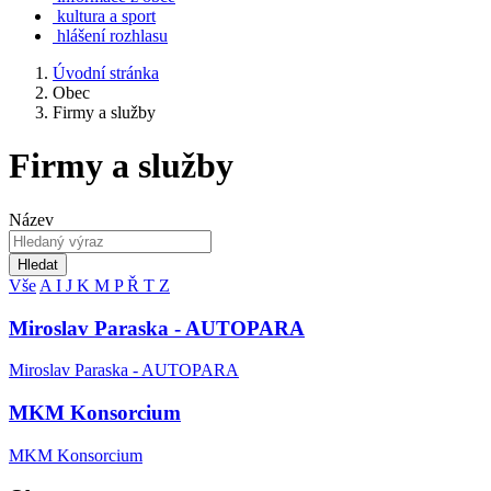
kultura a sport
hlášení rozhlasu
Úvodní stránka
Obec
Firmy a služby
Firmy a služby
Název
Hledat
Vše
A
I
J
K
M
P
Ř
T
Z
Miroslav Paraska - AUTOPARA
Miroslav Paraska - AUTOPARA
MKM Konsorcium
MKM Konsorcium