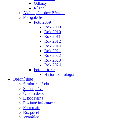
Odkazy
Různé
Akční plán obce Březina
Fotogalerie
Foto 2009+
Rok 2009
Rok 2010
Rok 2011
Rok 2012
Rok 2014
Rok 2021
Rok 2022
Rok 2023
Rok 2024
Foto historie
Historické fotografie
Obecní úřad
Struktura úřadu
Samospráva
Úřední deska
E-podatelna
Povinné informace
Formuláře
Rozpočet
Vyhlášky