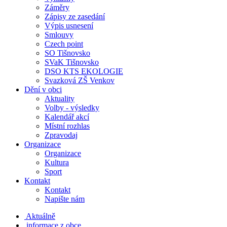
Záměry
Zápisy ze zasedání
Výpis usnesení
Smlouvy
Czech point
SO Tišnovsko
SVaK Tišnovsko
DSO KTS EKOLOGIE
Svazková ZŠ Venkov
Dění v obci
Aktuality
Volby - výsledky
Kalendář akcí
Místní rozhlas
Zpravodaj
Organizace
Organizace
Kultura
Sport
Kontakt
Kontakt
Napište nám
Aktuálně
informace z obce