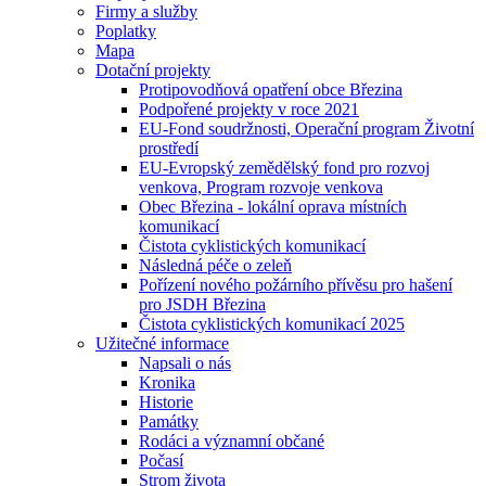
Firmy a služby
Poplatky
Mapa
Dotační projekty
Protipovodňová opatření obce Březina
Podpořené projekty v roce 2021
EU-Fond soudržnosti, Operační program Životní
prostředí
EU-Evropský zemědělský fond pro rozvoj
venkova, Program rozvoje venkova
Obec Březina - lokální oprava místních
komunikací
Čistota cyklistických komunikací
Následná péče o zeleň
Pořízení nového požárního přívěsu pro hašení
pro JSDH Březina
Čistota cyklistických komunikací 2025
Užitečné informace
Napsali o nás
Kronika
Historie
Památky
Rodáci a významní občané
Počasí
Strom života