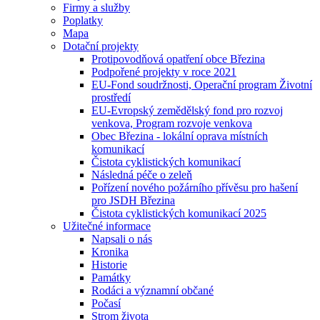
Firmy a služby
Poplatky
Mapa
Dotační projekty
Protipovodňová opatření obce Březina
Podpořené projekty v roce 2021
EU-Fond soudržnosti, Operační program Životní
prostředí
EU-Evropský zemědělský fond pro rozvoj
venkova, Program rozvoje venkova
Obec Březina - lokální oprava místních
komunikací
Čistota cyklistických komunikací
Následná péče o zeleň
Pořízení nového požárního přívěsu pro hašení
pro JSDH Březina
Čistota cyklistických komunikací 2025
Užitečné informace
Napsali o nás
Kronika
Historie
Památky
Rodáci a významní občané
Počasí
Strom života