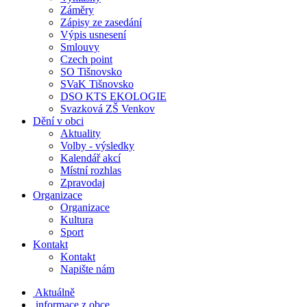
Záměry
Zápisy ze zasedání
Výpis usnesení
Smlouvy
Czech point
SO Tišnovsko
SVaK Tišnovsko
DSO KTS EKOLOGIE
Svazková ZŠ Venkov
Dění v obci
Aktuality
Volby - výsledky
Kalendář akcí
Místní rozhlas
Zpravodaj
Organizace
Organizace
Kultura
Sport
Kontakt
Kontakt
Napište nám
Aktuálně
informace z obce