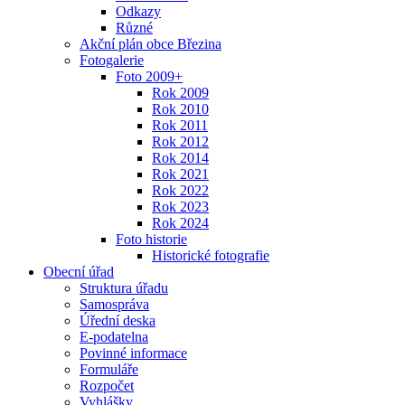
Odkazy
Různé
Akční plán obce Březina
Fotogalerie
Foto 2009+
Rok 2009
Rok 2010
Rok 2011
Rok 2012
Rok 2014
Rok 2021
Rok 2022
Rok 2023
Rok 2024
Foto historie
Historické fotografie
Obecní úřad
Struktura úřadu
Samospráva
Úřední deska
E-podatelna
Povinné informace
Formuláře
Rozpočet
Vyhlášky