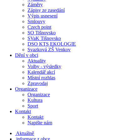
Záměry
Zápisy ze zasedání
Výpis usnesení
Smlouvy
Czech point
SO Tišnovsko
SVaK Tišnovsko
DSO KTS EKOLOGIE
Svazková ZŠ Venkov
Dění v obci
Aktuality
Volby - výsledky
Kalendář akcí
Místní rozhlas
Zpravodaj
Organizace
Organizace
Kultura
Sport
Kontakt
Kontakt
Napište nám
Aktuálně
informace z obce