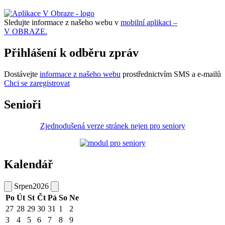
Sledujte informace z našeho webu v
mobilní aplikaci –
V OBRAZE.
Přihlášení k odběru zpráv
Dostávejte
informace z našeho webu
prostřednictvím SMS a e-mailů
Chci se zaregistrovat
Senioři
Zjednodušená verze stránek nejen pro seniory
Kalendář
Srpen
2026
Po
Út
St
Čt
Pá
So
Ne
27
28
29
30
31
1
2
3
4
5
6
7
8
9