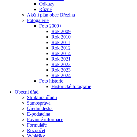
Odkazy
Různé
Akční plán obce Březina
Fotogalerie
Foto 2009+
Rok 2009
Rok 2010
Rok 2011
Rok 2012
Rok 2014
Rok 2021
Rok 2022
Rok 2023
Rok 2024
Foto historie
Historické fotografie
Obecní úřad
Struktura úřadu
Samospráva
Úřední deska
E-podatelna
Povinné informace
Formuláře
Rozpočet
Vyhlášky