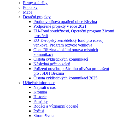
Firmy a služby
Poplatky
Mapa
Dotační projekty
Protipovodňová opatření obce Březina
Podpořené projekty v roce 2021
EU-Fond soudržnosti, Operační program Životní
prostředí
EU-Evropský zemědělský fond pro rozvoj
venkova, Program rozvoje venkova
Obec Březina - lokální oprava místních
komunikací
Čistota cyklistických komunikací
Následná péče o zeleň
Pořízení nového požárního přívěsu pro hašení
pro JSDH Březina
Čistota cyklistických komunikací 2025
Užitečné informace
Napsali o nás
Kronika
Historie
Památky
Rodáci a významní občané
Počasí
Strom života