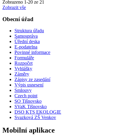
Zobrazeno
1
-
20
ze 21
Zobrazit vše
Obecní úřad
Struktura úřadu
Samospráva
Úřední deska
E-podatelna
Povinné informace
Formuláře
Rozpočet
Vyhlášky
Záměry
Zápisy ze zasedání
Výpis usnesení
Smlouvy
Czech point
SO Tišnovsko
SVaK Tišnovsko
DSO KTS EKOLOGIE
Svazková ZŠ Venkov
Mobilní aplikace