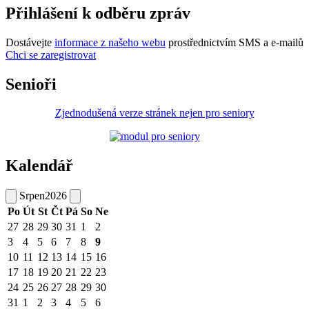
Přihlášení k odběru zpráv
Dostávejte
informace z našeho webu
prostřednictvím SMS a e-mailů
Chci se zaregistrovat
Senioři
Zjednodušená verze stránek nejen pro seniory
Kalendář
Srpen
2026
Po
Út
St
Čt
Pá
So
Ne
27
28
29
30
31
1
2
3
4
5
6
7
8
9
10
11
12
13
14
15
16
17
18
19
20
21
22
23
24
25
26
27
28
29
30
31
1
2
3
4
5
6