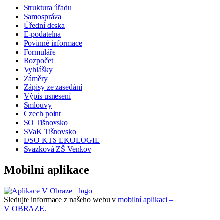
Struktura úřadu
Samospráva
Úřední deska
E-podatelna
Povinné informace
Formuláře
Rozpočet
Vyhlášky
Záměry
Zápisy ze zasedání
Výpis usnesení
Smlouvy
Czech point
SO Tišnovsko
SVaK Tišnovsko
DSO KTS EKOLOGIE
Svazková ZŠ Venkov
Mobilní aplikace
Sledujte informace z našeho webu v
mobilní aplikaci –
V OBRAZE.