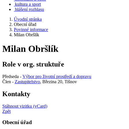
kultura a sport
hlášení rozhlasu
Úvodní stránka
Obecní úřad
Povinné informace
Milan Obršlík
Milan Obršlík
Role v org. struktuře
Předseda -
Výbor pro životní prostředí a dopravu
Člen -
Zastupitelstvo
, Březina 20, Tišnov
Kontakty
Stáhnout vizitku (vCard)
Zpět
Obecní úřad