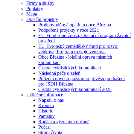
Firmy a služby
Poplatky
Mapa
Dotační projekty
Protipovodňová opatření obce Březina
Podpořené projekty v roce 2021
EU-Fond soudržnosti, Operační program Životní
prostředí
EU-Evropský zemědělský fond pro rozvoj
venkova, Program rozvoje venkova
Obec Březina - lokální oprava místních
komunikací
Čistota cyklistických komunikací
Následná péče o zeleň
Pořízení nového požárního přívěsu pro hašení
pro JSDH Březina
Čistota cyklistických komunikací 2025
Užitečné informace
Napsali o nás
Kronika
Historie
Památky
Rodáci a významní občané
Počasí
Strom života