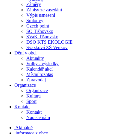
Záměry
Zápisy ze zasedání
Výpis usnesení
Smlouvy
Czech point
SO Tišnovsko
SVaK Tišnovsko
DSO KTS EKOLOGIE
Svazková ZŠ Venkov
Dění v obci
Aktuality
Volby - výsledky
Kalendář akcí
Místní rozhlas
Zpravodaj
Organizace
Organizace
Kultura
Sport
Kontakt
Kontakt
Napište nám
Aktuálně
informace z obce