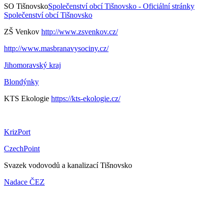
SO Tišnovsko
Společenství obcí Tišnovsko - Oficiální stránky
Společenství obcí Tišnovsko
ZŠ Venkov
http://www.zsvenkov.cz/
http://www.masbranavysociny.cz/
Jihomoravský kraj
Blondýnky
KTS Ekologie
https://kts-ekologie.cz/
KrizPort
CzechPoint
Svazek vodovodů a kanalizací Tišnovsko
Nadace ČEZ