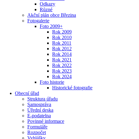
Odkazy
Různé
Akční plán obce Březina
Fotogalerie
Foto 2009+
Rok 2009
Rok 2010
Rok 2011
Rok 2012
Rok 2014
Rok 2021
Rok 2022
Rok 2023
Rok 2024
Foto historie
Historické fotografie
Obecní úřad
Struktura úřadu
Samospráva
Úřední deska
E-podatelna
Povinné informace
Formuláře
Rozpočet
Vyhlášky