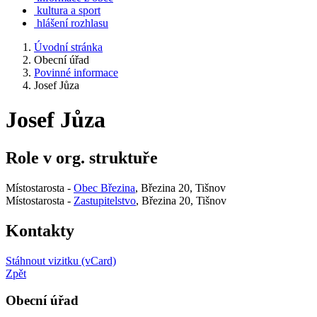
kultura a sport
hlášení rozhlasu
Úvodní stránka
Obecní úřad
Povinné informace
Josef Jůza
Josef Jůza
Role v org. struktuře
Místostarosta -
Obec Březina
, Březina 20, Tišnov
Místostarosta -
Zastupitelstvo
, Březina 20, Tišnov
Kontakty
Stáhnout vizitku (vCard)
Zpět
Obecní úřad