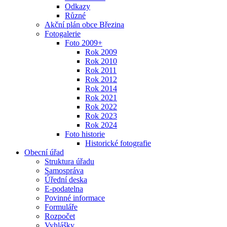
Odkazy
Různé
Akční plán obce Březina
Fotogalerie
Foto 2009+
Rok 2009
Rok 2010
Rok 2011
Rok 2012
Rok 2014
Rok 2021
Rok 2022
Rok 2023
Rok 2024
Foto historie
Historické fotografie
Obecní úřad
Struktura úřadu
Samospráva
Úřední deska
E-podatelna
Povinné informace
Formuláře
Rozpočet
Vyhlášky