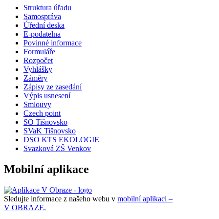
Struktura úřadu
Samospráva
Úřední deska
E-podatelna
Povinné informace
Formuláře
Rozpočet
Vyhlášky
Záměry
Zápisy ze zasedání
Výpis usnesení
Smlouvy
Czech point
SO Tišnovsko
SVaK Tišnovsko
DSO KTS EKOLOGIE
Svazková ZŠ Venkov
Mobilní aplikace
Sledujte informace z našeho webu v
mobilní aplikaci –
V OBRAZE.