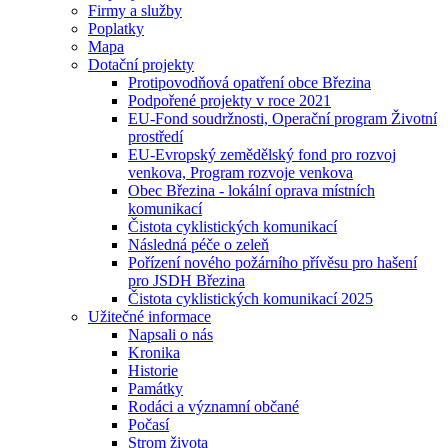
Firmy a služby
Poplatky
Mapa
Dotační projekty
Protipovodňová opatření obce Březina
Podpořené projekty v roce 2021
EU-Fond soudržnosti, Operační program Životní
prostředí
EU-Evropský zemědělský fond pro rozvoj
venkova, Program rozvoje venkova
Obec Březina - lokální oprava místních
komunikací
Čistota cyklistických komunikací
Následná péče o zeleň
Pořízení nového požárního přívěsu pro hašení
pro JSDH Březina
Čistota cyklistických komunikací 2025
Užitečné informace
Napsali o nás
Kronika
Historie
Památky
Rodáci a významní občané
Počasí
Strom života