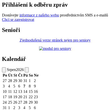
Přihlášení k odběru zpráv
Dostávejte
informace z našeho webu
prostřednictvím SMS a e-mailů
Chci se zaregistrovat
Senioři
Zjednodušená verze stránek nejen pro seniory
Kalendář
Srpen
2026
Po
Út
St
Čt
Pá
So
Ne
27
28
29
30
31
1
2
3
4
5
6
7
8
9
10
11
12
13
14
15
16
17
18
19
20
21
22
23
24
25
26
27
28
29
30
31
1
2
3
4
5
6