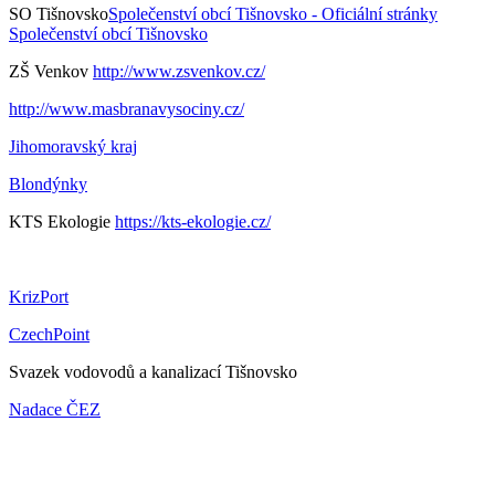
SO Tišnovsko
Společenství obcí Tišnovsko - Oficiální stránky
Společenství obcí Tišnovsko
ZŠ Venkov
http://www.zsvenkov.cz/
http://www.masbranavysociny.cz/
Jihomoravský kraj
Blondýnky
KTS Ekologie
https://kts-ekologie.cz/
KrizPort
CzechPoint
Svazek vodovodů a kanalizací Tišnovsko
Nadace ČEZ