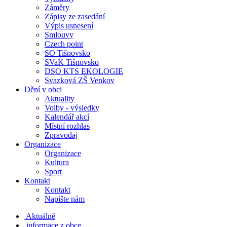
Záměry
Zápisy ze zasedání
Výpis usnesení
Smlouvy
Czech point
SO Tišnovsko
SVaK Tišnovsko
DSO KTS EKOLOGIE
Svazková ZŠ Venkov
Dění v obci
Aktuality
Volby - výsledky
Kalendář akcí
Místní rozhlas
Zpravodaj
Organizace
Organizace
Kultura
Sport
Kontakt
Kontakt
Napište nám
Aktuálně
informace z obce