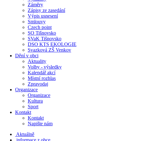
Záměry
Zápisy ze zasedání
Výpis usnesení
Smlouvy
Czech point
SO Tišnovsko
SVaK Tišnovsko
DSO KTS EKOLOGIE
Svazková ZŠ Venkov
Dění v obci
Aktuality
Volby - výsledky
Kalendář akcí
Místní rozhlas
Zpravodaj
Organizace
Organizace
Kultura
Sport
Kontakt
Kontakt
Napište nám
Aktuálně
informace z obce