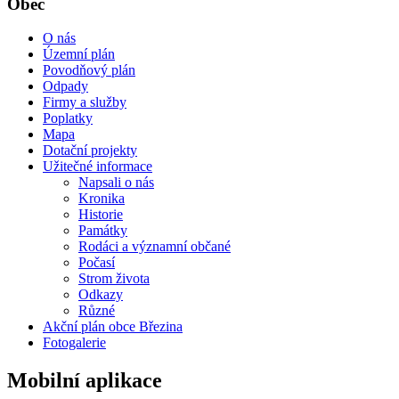
Obec
O nás
Územní plán
Povodňový plán
Odpady
Firmy a služby
Poplatky
Mapa
Dotační projekty
Užitečné informace
Napsali o nás
Kronika
Historie
Památky
Rodáci a významní občané
Počasí
Strom života
Odkazy
Různé
Akční plán obce Březina
Fotogalerie
Mobilní aplikace