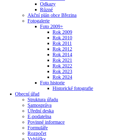
Odkazy
Různé
Akční plán obce Březina
Fotogalerie
Foto 2009+
Rok 2009
Rok 2010
Rok 2011
Rok 2012
Rok 2014
Rok 2021
Rok 2022
Rok 2023
Rok 2024
Foto historie
Historické fotografie
Obecní úřad
Struktura úřadu
Samospráva
Úřední deska
E-podatelna
Povinné informace
Formuláře
Rozpočet
Vyhlášky