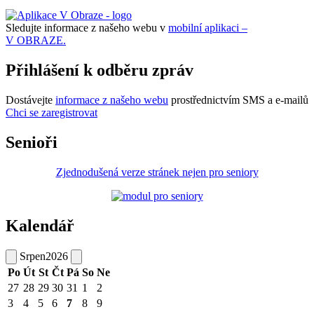
Sledujte informace z našeho webu v
mobilní aplikaci –
V OBRAZE.
Přihlášení k odběru zpráv
Dostávejte
informace z našeho webu
prostřednictvím SMS a e-mailů
Chci se zaregistrovat
Senioři
Zjednodušená verze stránek nejen pro seniory
Kalendář
Srpen
2026
Po
Út
St
Čt
Pá
So
Ne
27
28
29
30
31
1
2
3
4
5
6
7
8
9