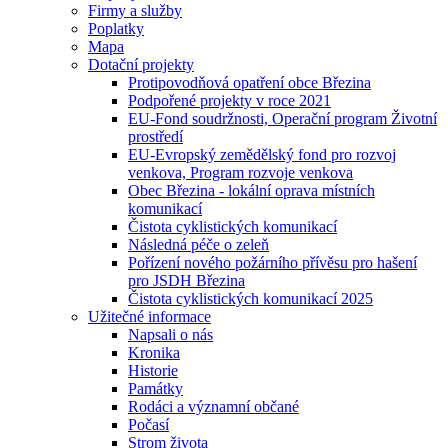
Firmy a služby
Poplatky
Mapa
Dotační projekty
Protipovodňová opatření obce Březina
Podpořené projekty v roce 2021
EU-Fond soudržnosti, Operační program Životní
prostředí
EU-Evropský zemědělský fond pro rozvoj
venkova, Program rozvoje venkova
Obec Březina - lokální oprava místních
komunikací
Čistota cyklistických komunikací
Následná péče o zeleň
Pořízení nového požárního přívěsu pro hašení
pro JSDH Březina
Čistota cyklistických komunikací 2025
Užitečné informace
Napsali o nás
Kronika
Historie
Památky
Rodáci a významní občané
Počasí
Strom života