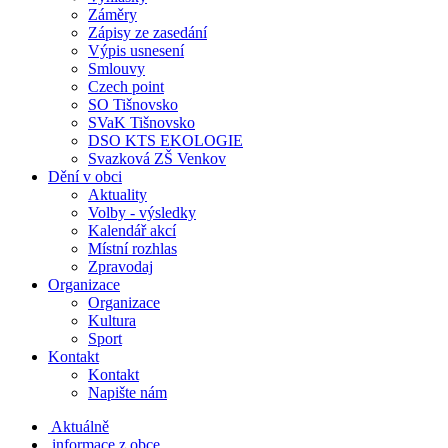
Záměry
Zápisy ze zasedání
Výpis usnesení
Smlouvy
Czech point
SO Tišnovsko
SVaK Tišnovsko
DSO KTS EKOLOGIE
Svazková ZŠ Venkov
Dění v obci
Aktuality
Volby - výsledky
Kalendář akcí
Místní rozhlas
Zpravodaj
Organizace
Organizace
Kultura
Sport
Kontakt
Kontakt
Napište nám
Aktuálně
informace z obce