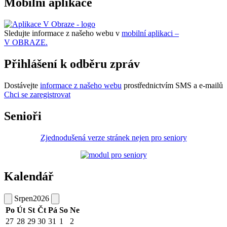
Mobilní aplikace
Sledujte informace z našeho webu v
mobilní aplikaci –
V OBRAZE.
Přihlášení k odběru zpráv
Dostávejte
informace z našeho webu
prostřednictvím SMS a e-mailů
Chci se zaregistrovat
Senioři
Zjednodušená verze stránek nejen pro seniory
Kalendář
Srpen
2026
Po
Út
St
Čt
Pá
So
Ne
27
28
29
30
31
1
2