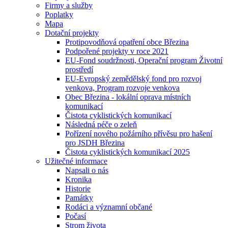
Firmy a služby
Poplatky
Mapa
Dotační projekty
Protipovodňová opatření obce Březina
Podpořené projekty v roce 2021
EU-Fond soudržnosti, Operační program Životní
prostředí
EU-Evropský zemědělský fond pro rozvoj
venkova, Program rozvoje venkova
Obec Březina - lokální oprava místních
komunikací
Čistota cyklistických komunikací
Následná péče o zeleň
Pořízení nového požárního přívěsu pro hašení
pro JSDH Březina
Čistota cyklistických komunikací 2025
Užitečné informace
Napsali o nás
Kronika
Historie
Památky
Rodáci a významní občané
Počasí
Strom života