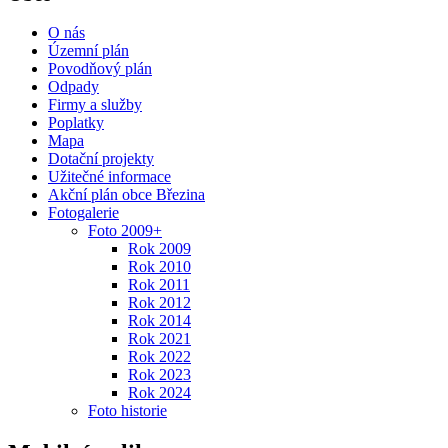
O nás
Územní plán
Povodňový plán
Odpady
Firmy a služby
Poplatky
Mapa
Dotační projekty
Užitečné informace
Akční plán obce Březina
Fotogalerie
Foto 2009+
Rok 2009
Rok 2010
Rok 2011
Rok 2012
Rok 2014
Rok 2021
Rok 2022
Rok 2023
Rok 2024
Foto historie