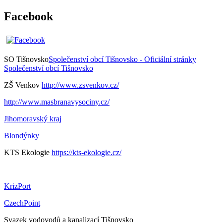
Facebook
SO Tišnovsko
Společenství obcí Tišnovsko - Oficiální stránky
Společenství obcí Tišnovsko
ZŠ Venkov
http://www.zsvenkov.cz/
http://www.masbranavysociny.cz/
Jihomoravský kraj
Blondýnky
KTS Ekologie
https://kts-ekologie.cz/
KrizPort
CzechPoint
Svazek vodovodů a kanalizací Tišnovsko