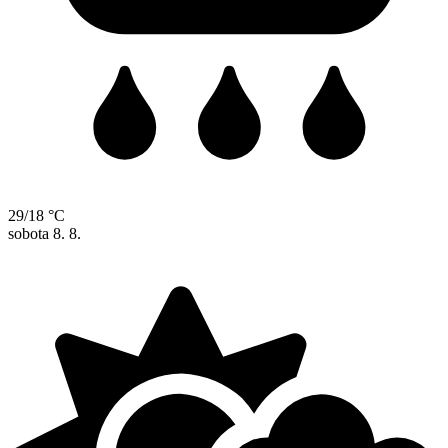
29/18 °C
sobota
8. 8.