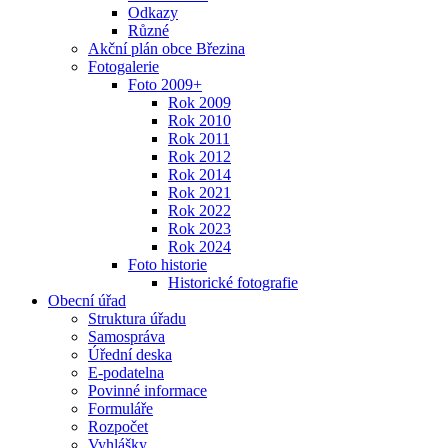
Odkazy
Různé
Akční plán obce Březina
Fotogalerie
Foto 2009+
Rok 2009
Rok 2010
Rok 2011
Rok 2012
Rok 2014
Rok 2021
Rok 2022
Rok 2023
Rok 2024
Foto historie
Historické fotografie
Obecní úřad
Struktura úřadu
Samospráva
Úřední deska
E-podatelna
Povinné informace
Formuláře
Rozpočet
Vyhlášky