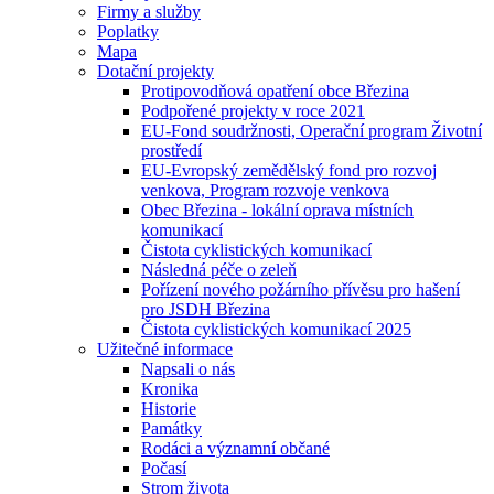
Firmy a služby
Poplatky
Mapa
Dotační projekty
Protipovodňová opatření obce Březina
Podpořené projekty v roce 2021
EU-Fond soudržnosti, Operační program Životní
prostředí
EU-Evropský zemědělský fond pro rozvoj
venkova, Program rozvoje venkova
Obec Březina - lokální oprava místních
komunikací
Čistota cyklistických komunikací
Následná péče o zeleň
Pořízení nového požárního přívěsu pro hašení
pro JSDH Březina
Čistota cyklistických komunikací 2025
Užitečné informace
Napsali o nás
Kronika
Historie
Památky
Rodáci a významní občané
Počasí
Strom života