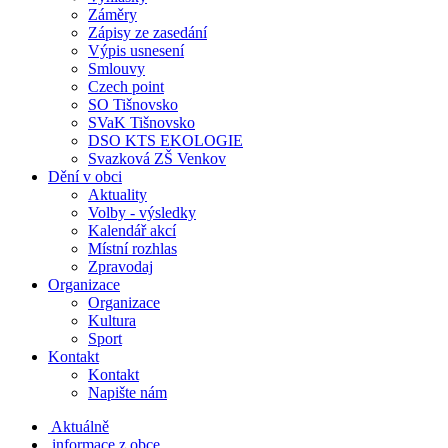
Záměry
Zápisy ze zasedání
Výpis usnesení
Smlouvy
Czech point
SO Tišnovsko
SVaK Tišnovsko
DSO KTS EKOLOGIE
Svazková ZŠ Venkov
Dění v obci
Aktuality
Volby - výsledky
Kalendář akcí
Místní rozhlas
Zpravodaj
Organizace
Organizace
Kultura
Sport
Kontakt
Kontakt
Napište nám
Aktuálně
informace z obce