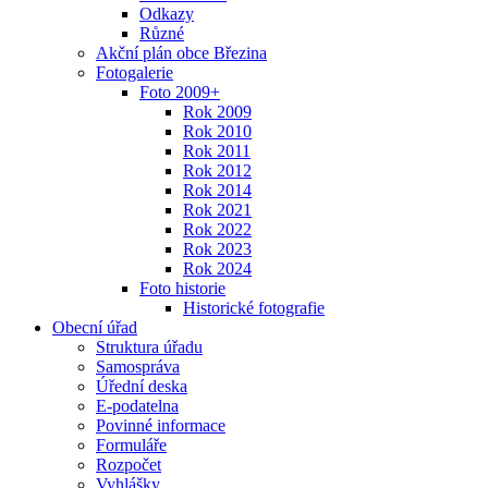
Odkazy
Různé
Akční plán obce Březina
Fotogalerie
Foto 2009+
Rok 2009
Rok 2010
Rok 2011
Rok 2012
Rok 2014
Rok 2021
Rok 2022
Rok 2023
Rok 2024
Foto historie
Historické fotografie
Obecní úřad
Struktura úřadu
Samospráva
Úřední deska
E-podatelna
Povinné informace
Formuláře
Rozpočet
Vyhlášky