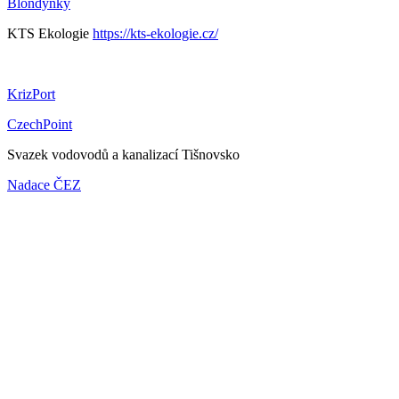
Blondýnky
KTS Ekologie
https://kts-ekologie.cz/
KrizPort
CzechPoint
Svazek vodovodů a kanalizací Tišnovsko
Nadace ČEZ