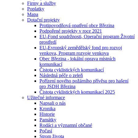
Firmy a služby
Poplatky
Mapa
Dotační projekty
Protipovodňová opatření obce Březina
Podpořené projekty v roce 2021
EU-Fond soudržnosti, Operační program Životní
prostředí
EU-Evropský zemědělský fond pro rozvoj
venkova, Program rozvoje venkova
Obec Březina - lokální oprava místních
komunikací
Čistota cyklistických komunikací
Následná péče o zeleň
Pořízení nového požárního přívěsu pro hašení
pro JSDH Březina
Čistota cyklistických komunikací 2025
Užitečné informace
Napsali o nás
Kronika
Historie
Památky
Rodáci a významní občané
Počasí
Strom života