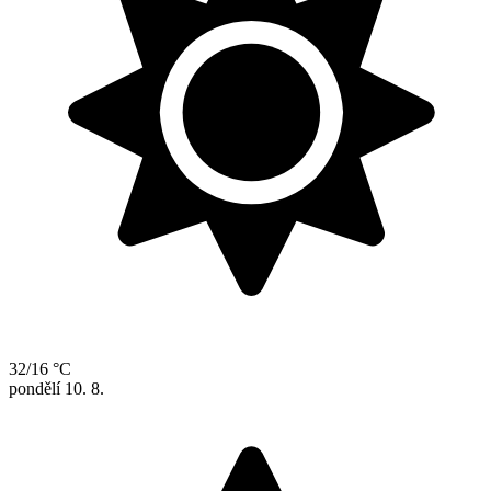
32/16 °C
pondělí
10. 8.