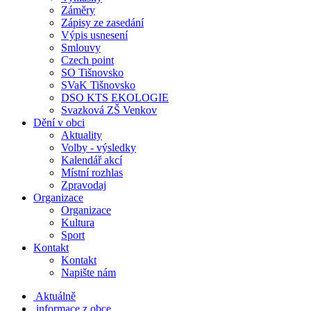
Záměry
Zápisy ze zasedání
Výpis usnesení
Smlouvy
Czech point
SO Tišnovsko
SVaK Tišnovsko
DSO KTS EKOLOGIE
Svazková ZŠ Venkov
Dění v obci
Aktuality
Volby - výsledky
Kalendář akcí
Místní rozhlas
Zpravodaj
Organizace
Organizace
Kultura
Sport
Kontakt
Kontakt
Napište nám
Aktuálně
informace z obce