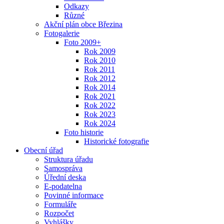
Odkazy
Různé
Akční plán obce Březina
Fotogalerie
Foto 2009+
Rok 2009
Rok 2010
Rok 2011
Rok 2012
Rok 2014
Rok 2021
Rok 2022
Rok 2023
Rok 2024
Foto historie
Historické fotografie
Obecní úřad
Struktura úřadu
Samospráva
Úřední deska
E-podatelna
Povinné informace
Formuláře
Rozpočet
Vyhlášky