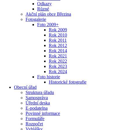
Odkazy
Různé
Akční plán obce Březina
Fotogalerie
Foto 2009+
Rok 2009
Rok 2010
Rok 2011
Rok 2012
Rok 2014
Rok 2021
Rok 2022
Rok 2023
Rok 2024
Foto historie
Historické fotografie
Obecní úřad
Struktura úřadu
Samospráva
Úřední deska
E-podatelna
Povinné informace
Formuláře
Rozpočet
Vyhlášky