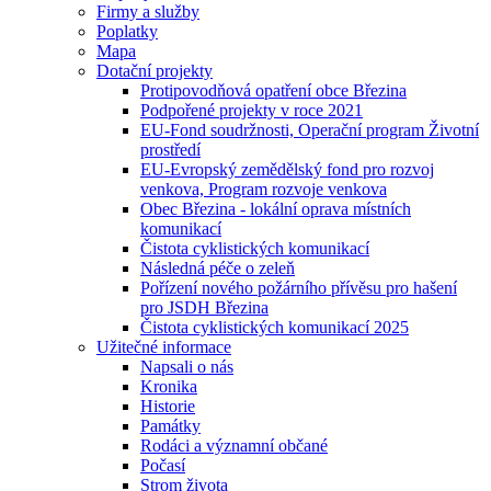
Firmy a služby
Poplatky
Mapa
Dotační projekty
Protipovodňová opatření obce Březina
Podpořené projekty v roce 2021
EU-Fond soudržnosti, Operační program Životní
prostředí
EU-Evropský zemědělský fond pro rozvoj
venkova, Program rozvoje venkova
Obec Březina - lokální oprava místních
komunikací
Čistota cyklistických komunikací
Následná péče o zeleň
Pořízení nového požárního přívěsu pro hašení
pro JSDH Březina
Čistota cyklistických komunikací 2025
Užitečné informace
Napsali o nás
Kronika
Historie
Památky
Rodáci a významní občané
Počasí
Strom života