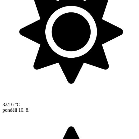
32/16 °C
pondělí
10. 8.