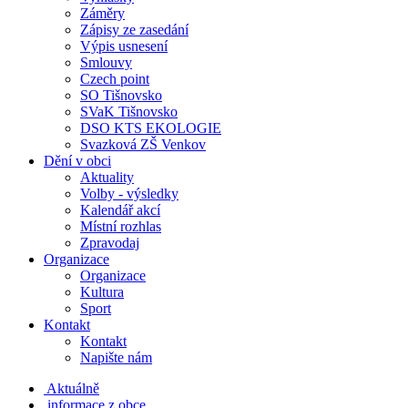
Záměry
Zápisy ze zasedání
Výpis usnesení
Smlouvy
Czech point
SO Tišnovsko
SVaK Tišnovsko
DSO KTS EKOLOGIE
Svazková ZŠ Venkov
Dění v obci
Aktuality
Volby - výsledky
Kalendář akcí
Místní rozhlas
Zpravodaj
Organizace
Organizace
Kultura
Sport
Kontakt
Kontakt
Napište nám
Aktuálně
informace z obce