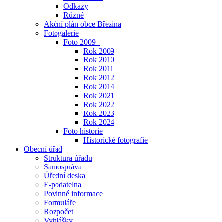
Odkazy
Různé
Akční plán obce Březina
Fotogalerie
Foto 2009+
Rok 2009
Rok 2010
Rok 2011
Rok 2012
Rok 2014
Rok 2021
Rok 2022
Rok 2023
Rok 2024
Foto historie
Historické fotografie
Obecní úřad
Struktura úřadu
Samospráva
Úřední deska
E-podatelna
Povinné informace
Formuláře
Rozpočet
Vyhlášky