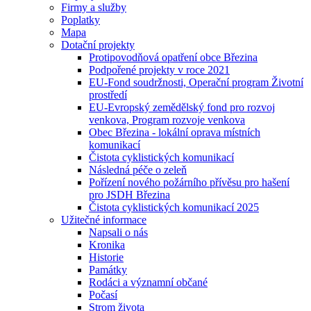
Firmy a služby
Poplatky
Mapa
Dotační projekty
Protipovodňová opatření obce Březina
Podpořené projekty v roce 2021
EU-Fond soudržnosti, Operační program Životní
prostředí
EU-Evropský zemědělský fond pro rozvoj
venkova, Program rozvoje venkova
Obec Březina - lokální oprava místních
komunikací
Čistota cyklistických komunikací
Následná péče o zeleň
Pořízení nového požárního přívěsu pro hašení
pro JSDH Březina
Čistota cyklistických komunikací 2025
Užitečné informace
Napsali o nás
Kronika
Historie
Památky
Rodáci a významní občané
Počasí
Strom života