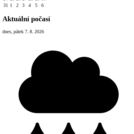
31
1
2
3
4
5
6
Aktuální počasí
dnes, pátek 7. 8. 2026