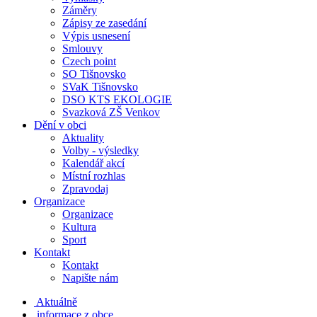
Záměry
Zápisy ze zasedání
Výpis usnesení
Smlouvy
Czech point
SO Tišnovsko
SVaK Tišnovsko
DSO KTS EKOLOGIE
Svazková ZŠ Venkov
Dění v obci
Aktuality
Volby - výsledky
Kalendář akcí
Místní rozhlas
Zpravodaj
Organizace
Organizace
Kultura
Sport
Kontakt
Kontakt
Napište nám
Aktuálně
informace z obce