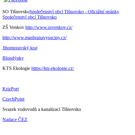
SO Tišnovsko
Společenství obcí Tišnovsko - Oficiální stránky
Společenství obcí Tišnovsko
ZŠ Venkov
http://www.zsvenkov.cz/
http://www.masbranavysociny.cz/
Jihomoravský kraj
Blondýnky
KTS Ekologie
https://kts-ekologie.cz/
KrizPort
CzechPoint
Svazek vodovodů a kanalizací Tišnovsko
Nadace ČEZ