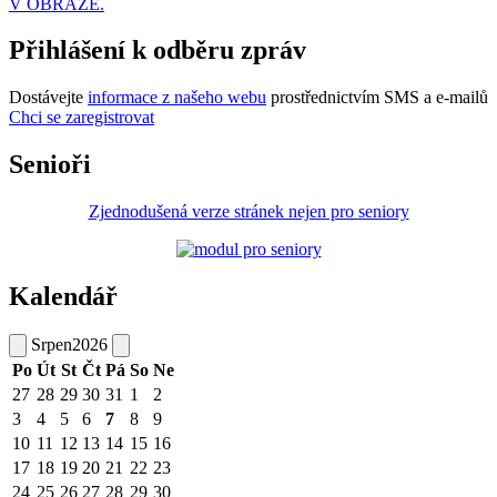
V OBRAZE.
Přihlášení k odběru zpráv
Dostávejte
informace z našeho webu
prostřednictvím SMS a e-mailů
Chci se zaregistrovat
Senioři
Zjednodušená verze stránek nejen pro seniory
Kalendář
Srpen
2026
Po
Út
St
Čt
Pá
So
Ne
27
28
29
30
31
1
2
3
4
5
6
7
8
9
10
11
12
13
14
15
16
17
18
19
20
21
22
23
24
25
26
27
28
29
30