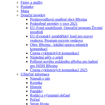
Firmy a služby
Poplatky
Mapa
Dotační projekty
Protipovodňová opatření obce Březina
Podpořené projekty v roce 2021
EU-Fond soudržnosti, Operační program Životní
prostředí
EU-Evropský zemědělský fond pro rozvoj
venkova, Program rozvoje venkova
Obec Březina - lokální oprava místních
komunikací
Čistota cyklistických komunikací
Následná péče o zeleň
Pořízení nového požárního přívěsu pro hašení
pro JSDH Březina
Čistota cyklistických komunikací 2025
Užitečné informace
Napsali o nás
Kronika
Historie
Památky
Rodáci a významní občané
Počasí
Strom života