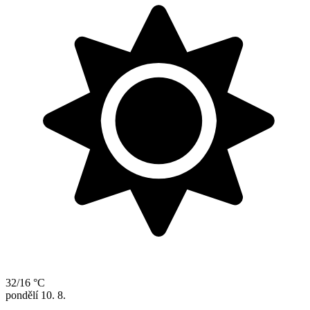
32/16 °C
pondělí
10. 8.