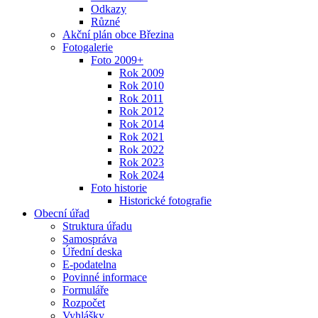
Odkazy
Různé
Akční plán obce Březina
Fotogalerie
Foto 2009+
Rok 2009
Rok 2010
Rok 2011
Rok 2012
Rok 2014
Rok 2021
Rok 2022
Rok 2023
Rok 2024
Foto historie
Historické fotografie
Obecní úřad
Struktura úřadu
Samospráva
Úřední deska
E-podatelna
Povinné informace
Formuláře
Rozpočet
Vyhlášky