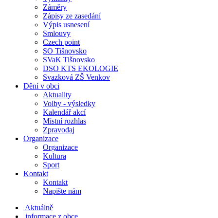
Záměry
Zápisy ze zasedání
Výpis usnesení
Smlouvy
Czech point
SO Tišnovsko
SVaK Tišnovsko
DSO KTS EKOLOGIE
Svazková ZŠ Venkov
Dění v obci
Aktuality
Volby - výsledky
Kalendář akcí
Místní rozhlas
Zpravodaj
Organizace
Organizace
Kultura
Sport
Kontakt
Kontakt
Napište nám
Aktuálně
informace z obce