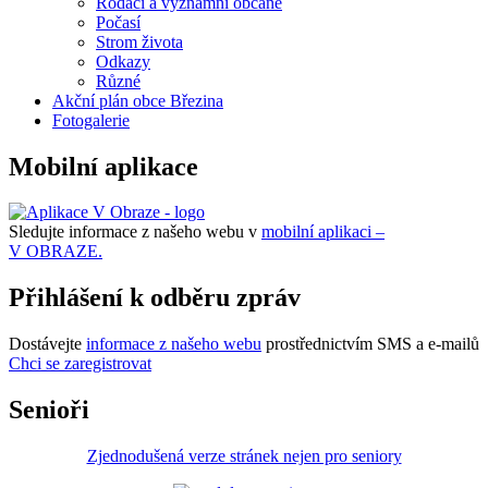
Rodáci a významní občané
Počasí
Strom života
Odkazy
Různé
Akční plán obce Březina
Fotogalerie
Mobilní aplikace
Sledujte informace z našeho webu v
mobilní aplikaci –
V OBRAZE.
Přihlášení k odběru zpráv
Dostávejte
informace z našeho webu
prostřednictvím SMS a e-mailů
Chci se zaregistrovat
Senioři
Zjednodušená verze stránek nejen pro seniory