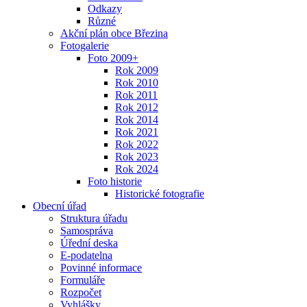
Odkazy
Různé
Akční plán obce Březina
Fotogalerie
Foto 2009+
Rok 2009
Rok 2010
Rok 2011
Rok 2012
Rok 2014
Rok 2021
Rok 2022
Rok 2023
Rok 2024
Foto historie
Historické fotografie
Obecní úřad
Struktura úřadu
Samospráva
Úřední deska
E-podatelna
Povinné informace
Formuláře
Rozpočet
Vyhlášky