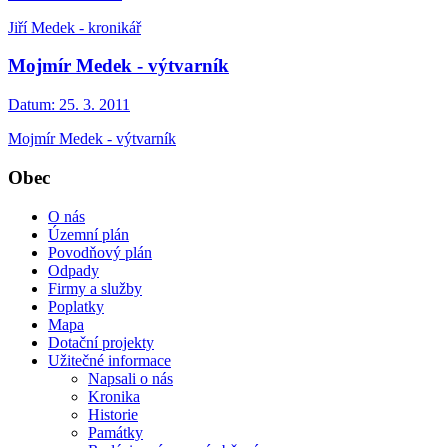
Jiří Medek - kronikář
Mojmír Medek - výtvarník
Datum:
25. 3. 2011
Mojmír Medek - výtvarník
Obec
O nás
Územní plán
Povodňový plán
Odpady
Firmy a služby
Poplatky
Mapa
Dotační projekty
Užitečné informace
Napsali o nás
Kronika
Historie
Památky