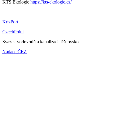
KTS Ekologie
https://kts-ekologie.cz/
KrizPort
CzechPoint
Svazek vodovodů a kanalizací Tišnovsko
Nadace ČEZ