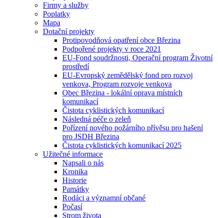
Firmy a služby
Poplatky
Mapa
Dotační projekty
Protipovodňová opatření obce Březina
Podpořené projekty v roce 2021
EU-Fond soudržnosti, Operační program Životní
prostředí
EU-Evropský zemědělský fond pro rozvoj
venkova, Program rozvoje venkova
Obec Březina - lokální oprava místních
komunikací
Čistota cyklistických komunikací
Následná péče o zeleň
Pořízení nového požárního přívěsu pro hašení
pro JSDH Březina
Čistota cyklistických komunikací 2025
Užitečné informace
Napsali o nás
Kronika
Historie
Památky
Rodáci a významní občané
Počasí
Strom života