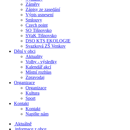
Záměry
Zápisy ze zasedání
Výpis usnesení
Smlouvy
Czech point
SO Tišnovsko
SVaK Tišnovsko
DSO KTS EKOLOGIE
Svazková ZŠ Venkov
Dění v obci
Aktuality
Volby - výsledky
Kalendář akcí
Místní rozhlas
Zpravodaj
Organizace
Organizace
Kultura
Sport
Kontakt
Kontakt
Napište nám
Aktuálně
informace z obce